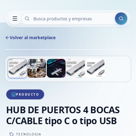
Buscar
Volver al marketplace
Copiar
Compart
Compa
Deslizá para ver más imágenes
1
/
5
VER
Compa
Compa
Compa
PRODUCTO
HUB DE PUERTOS 4 BOCAS
C/CABLE tipo C o tipo USB
TECNOLOGIA