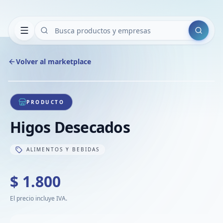
Buscar
Volver al marketplace
Copiar
Compart
Compa
1
/
1
VER
Compa
PRODUCTO
Compa
Higos Desecados
Compa
ALIMENTOS Y BEBIDAS
$ 1.800
El precio incluye IVA.