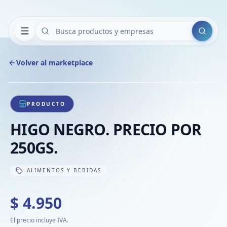
Buscar
Volver al marketplace
Copiar
Compart
Compa
1
/
1
VER
Compa
PRODUCTO
Compa
HIGO NEGRO. PRECIO POR
Compa
250GS.
ALIMENTOS Y BEBIDAS
$ 4.950
El precio incluye IVA.