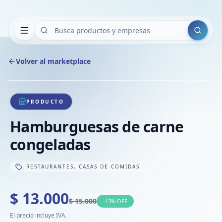
Buscar
Volver al marketplace
Copiar
Compart
Compa
1
/
1
VER
Compa
PRODUCTO
Compa
Hamburguesas de carne
Compa
congeladas
RESTAURANTES, CASAS DE COMIDAS
$ 13.000
$ 15.000
-
13
% OFF
El precio incluye IVA.