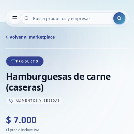
Buscar
Volver al marketplace
Copiar
Compart
Compa
1
/
1
VER
Compa
PRODUCTO
Compa
Hamburguesas de carne
Compa
(caseras)
ALIMENTOS Y BEBIDAS
$ 7.000
El precio incluye IVA.