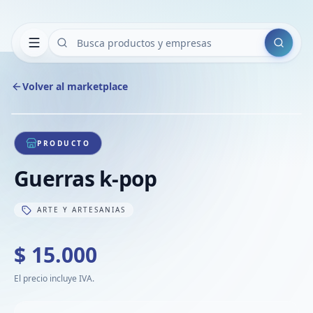
Buscar
Volver al marketplace
Copiar
Compart
Compa
1
/
1
VER
Compa
PRODUCTO
Compa
Guerras k-pop
Compa
ARTE Y ARTESANIAS
$ 15.000
El precio incluye IVA.