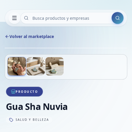
Buscar
Volver al marketplace
Copiar
Compart
Compa
Deslizá para ver más imágenes
1
/
3
VER
Compa
Compa
Compa
PRODUCTO
Gua Sha Nuvia
SALUD Y BELLEZA