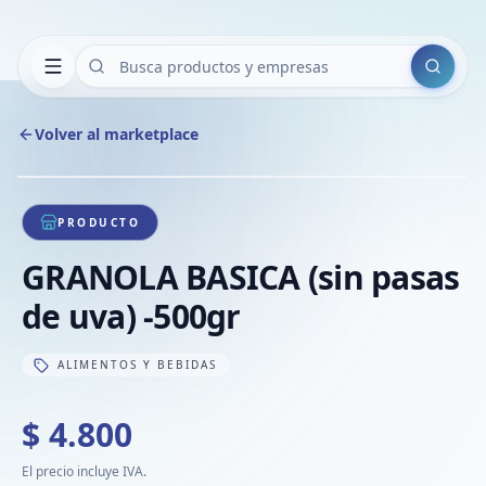
Buscar
Volver al marketplace
Copiar
Compart
Compa
1
/
1
VER
Compa
PRODUCTO
Compa
GRANOLA BASICA (sin pasas
Compa
de uva) -500gr
ALIMENTOS Y BEBIDAS
$ 4.800
El precio incluye IVA.