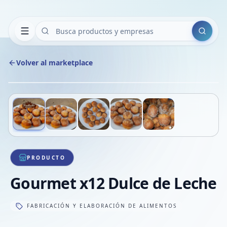
Buscar
Volver al marketplace
Copiar
Compart
Compa
Deslizá para ver más imágenes
1
/
5
VER
Compa
Compa
Compa
PRODUCTO
Gourmet x12 Dulce de Leche
FABRICACIÓN Y ELABORACIÓN DE ALIMENTOS