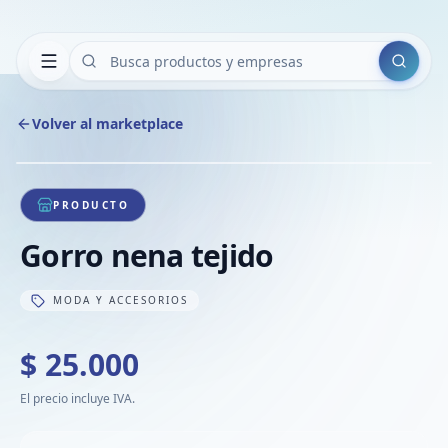
Buscar
Volver al marketplace
Copiar
Compart
Compa
1
/
1
VER
Compa
PRODUCTO
Compa
Gorro nena tejido
Compa
MODA Y ACCESORIOS
$ 25.000
El precio incluye IVA.