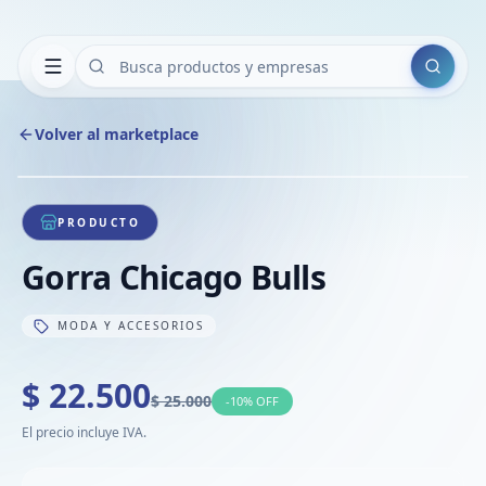
Buscar
Volver al marketplace
Copiar
Compart
Compa
1
/
1
VER
Compa
PRODUCTO
Compa
Gorra Chicago Bulls
Compa
MODA Y ACCESORIOS
$ 22.500
$ 25.000
-
10
% OFF
El precio incluye IVA.