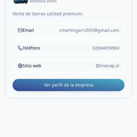
Alfonsina Storni
Venta de Gorras calidad premium.
Email
cmartingarro555@gmail.com
Teléfono
02664658964
Sitio web
@linecap.sl
Ver perfil de la empresa