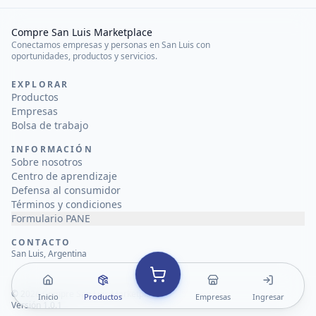
Compre San Luis Marketplace
Conectamos empresas y personas en San Luis con
oportunidades, productos y servicios.
EXPLORAR
Productos
Empresas
Bolsa de trabajo
INFORMACIÓN
Sobre nosotros
Centro de aprendizaje
Defensa al consumidor
Términos y condiciones
Formulario PANE
CONTACTO
San Luis, Argentina
©
2026
Compre San Luis Marketplace
Inicio
Productos
Empresas
Ingresar
Versión 1.0.1