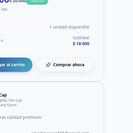
$ 20.000
-
10
% OFF
e IVA.
1 unidad disponible
Subtotal
$ 18.000
ar al carrito
Comprar ahora
Cap
pital, San Luis
sina Storni
ras calidad premium.