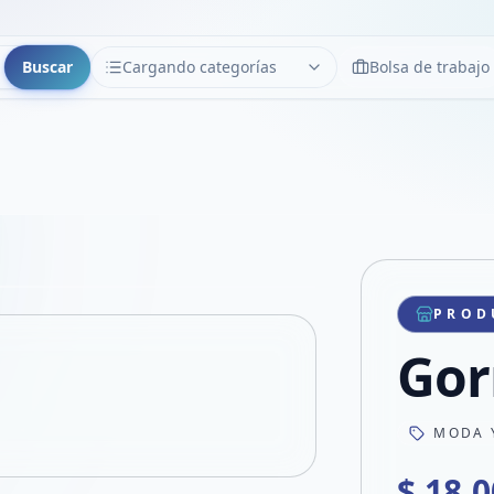
Buscar
Cargando categorías
Bolsa de trabajo
CATEGORÍAS
Limpiar
Cargando categorías...
Copiar link
Compartir producto
Compartir por WhatsApp
PROD
VER EN PANTALLA COMPLETA
Compartir por mail
Gor
Compartir en Facebook
Compartir en X
MODA 
$ 18.