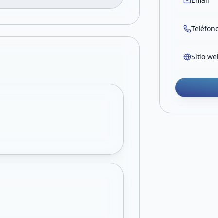
Email
Teléfon
Sitio we