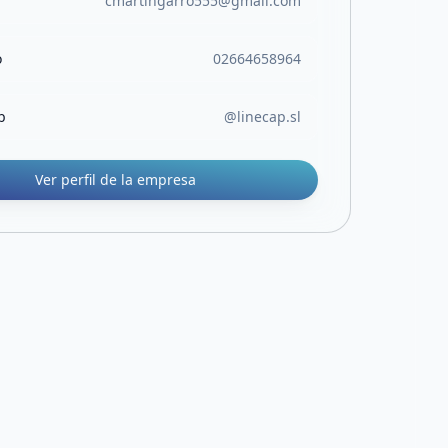
cmartingarro555@gmail.com
o
02664658964
b
@linecap.sl
Ver perfil de la empresa