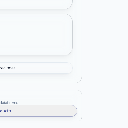
oraciones
 plataforma.
oducto