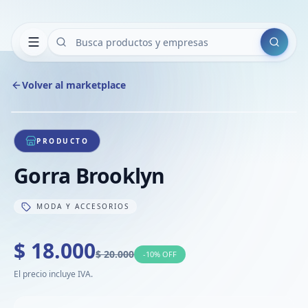
Buscar
Volver al marketplace
Copiar
Compart
Compa
1
/
1
VER
Compa
PRODUCTO
Compa
Gorra Brooklyn
Compa
MODA Y ACCESORIOS
$ 18.000
$ 20.000
-
10
% OFF
El precio incluye IVA.