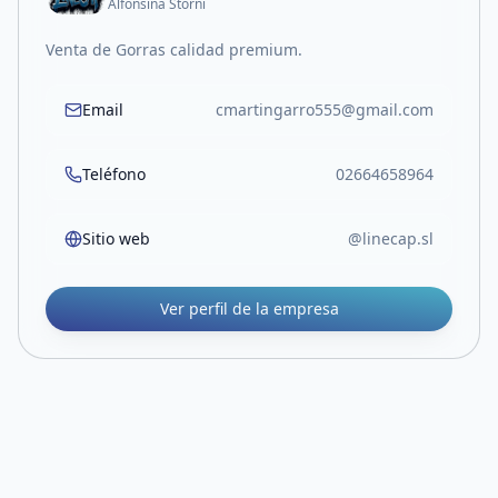
Alfonsina Storni
Venta de Gorras calidad premium.
Email
cmartingarro555@gmail.com
Teléfono
02664658964
Sitio web
@linecap.sl
Ver perfil de la empresa