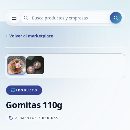
Buscar
Volver al marketplace
Copiar
Compart
Compa
Deslizá para ver más imágenes
1
/
2
VER
Compa
Compa
Compa
PRODUCTO
Gomitas 110g
ALIMENTOS Y BEBIDAS