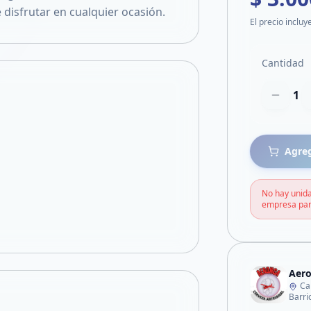
e disfrutar en cualquier ocasión.
El precio incluy
Cantidad
1
Agreg
No hay unida
empresa par
Aer
Ca
Barri