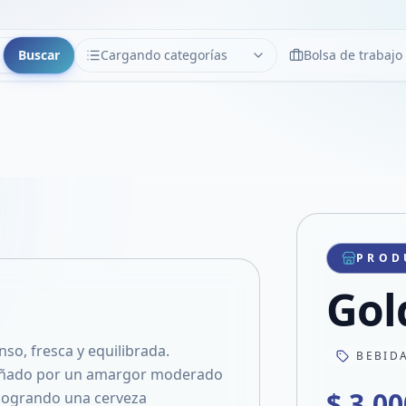
Buscar
Cargando categorías
Bolsa de trabajo
CATEGORÍAS
Limpiar
Cargando categorías...
PROD
Gol
so, fresca y equilibrada.
BEBID
pañado por un amargor moderado
$ 3.00
, logrando una cerveza