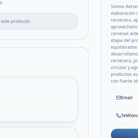
o
Somos Aeronc
elaboración 
cervecero, ap
 este producto.
aprovechamie
cervezas art
etapa del pr
equilibrados
desarrollamo
cervecero, 
circular y ag
productos au
con fuerte id
Email
Teléfon