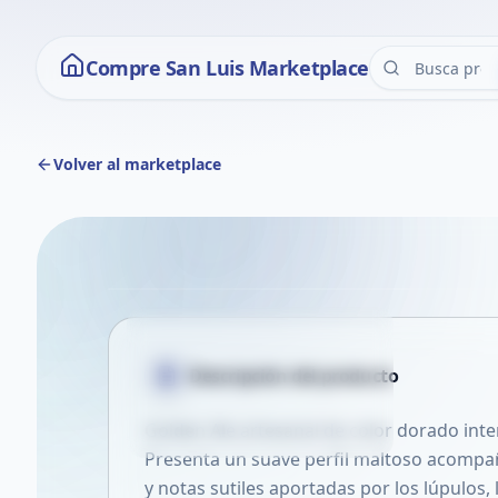
Compre San Luis Marketplace
Volver al marketplace
+18
Descripción del
producto
Contenido restringido
Iniciá sesión y confirmá tu edad para
Golden Ale artesanal de color dorado inten
ver estas imágenes.
Presenta un suave perfil maltoso acom
y notas sutiles aportadas por los lúpulos