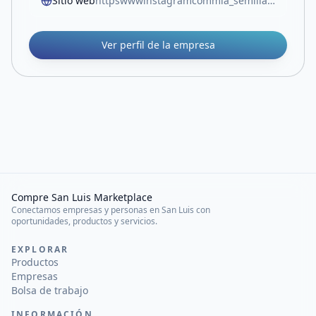
Sitio web
httpswwwinstagramcommia_semillasigshm3r3ohnmc2djczu
Ver perfil de la empresa
Compre San Luis Marketplace
Conectamos empresas y personas en San Luis con
oportunidades, productos y servicios.
EXPLORAR
Productos
Empresas
Bolsa de trabajo
INFORMACIÓN