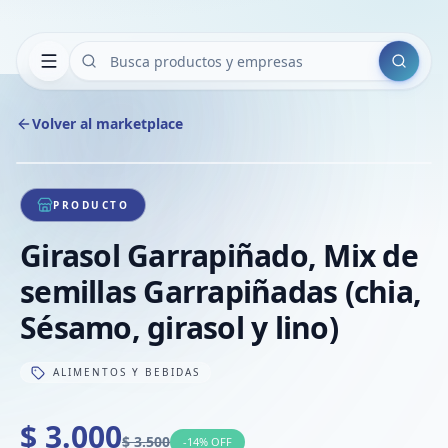
Buscar
Volver al marketplace
Copiar
Compart
Compa
1
/
1
VER
Compa
PRODUCTO
Compa
Girasol Garrapiñado, Mix de
Compa
semillas Garrapiñadas (chia,
Sésamo, girasol y lino)
ALIMENTOS Y BEBIDAS
$ 3.000
$ 3.500
-
14
% OFF