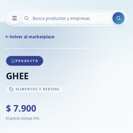
Buscar
Volver al marketplace
Copiar
Compart
Compa
1
/
1
VER
Compa
PRODUCTO
Compa
GHEE
Compa
ALIMENTOS Y BEBIDAS
$ 7.900
El precio incluye IVA.