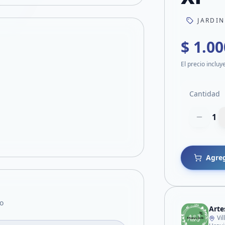
JARDI
$ 1.00
El precio incluy
Cantidad
1
Agreg
o
Arte
Vi