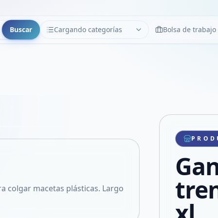
Buscar
Cargando categorías
Bolsa de trabajo
CATEGORÍAS
Limpiar
Cargando categorías...
Copiar link
Compartir producto
Compartir por WhatsApp
PROD
VER EN PANTALLA COMPLETA
Compartir por mail
Gan
Compartir en Facebook
Compartir en X
tre
ra colgar macetas plásticas. Largo
xl