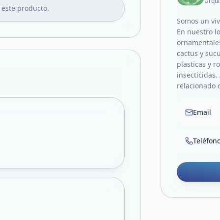
Urqui
 este producto.
Somos un vive
En nuestro lo
ornamentales,
cactus y suc
plasticas y r
insecticidas.
relacionado c
Email
Teléfon