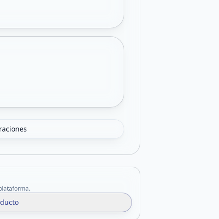
oraciones
 plataforma.
oducto