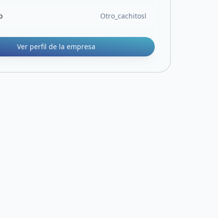
b
Otro_cachitosl
Ver perfil de la empresa