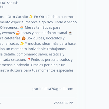
pital, San Luis
 341
s a Otro Cachito ✨ En Otro Cachito creemos
ento especial merece algo rico, lindo y hecho
 Ofrecemos: 🧁 Mesas temáticas para
 eventos 🍰 Tortas y pastelería artesanal ☕
ra cafeterías 🍪 Box dulces, bocaditos y
rsonalizadas ✨ Y muchas ideas más para hacer
ión un momento inolvidable Trabajamos
a detalle, combinando sabor, estética y
n cada creación. 📍Pedidos personalizados y
r mensaje privado. Gracias por elegir un
uestra dulzura para tus momentos especiales
graciela.lisa7@gmail.com
o
2664404866