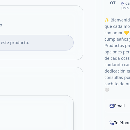
OT
Ca
Junin
✨ Bienvenido
o
que cada mom
con amor 💛
cumpleaños y
 este producto.
Productos pa
opciones pe
de cada ocas
cuidando cad
dedicación e
consultas po
cachito de n
🤍
Email
Teléfon