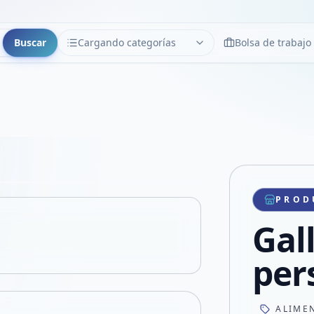
Buscar
Cargando categorías
Bolsa de trabajo
CATEGORÍAS
Limpiar
Cargando categorías...
Copiar link
Compartir producto
Compartir por WhatsApp
PROD
VER EN PANTALLA COMPLETA
Compartir por mail
Gal
Compartir en Facebook
Compartir en X
per
ALIME