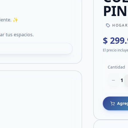
PI
iente. ✨
HOGAR
r tus espacios.
$ 299
El precio incluy
Cantidad
1
Agreg