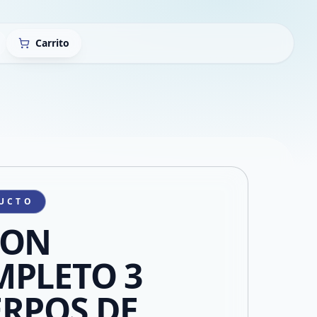
Carrito
UCTO
TON
PLETO 3
RPOS DE