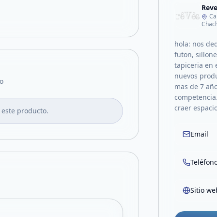
Rev
Ca
Chach
hola: nos de
futon, sillon
tapiceria en
nuevos produ
o
mas de 7 año
competencia.
craer espaci
 este producto.
Email
Teléfon
Sitio we