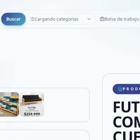
Buscar
Cargando categorías
Bolsa de trabajo
CATEGORÍAS
Limpiar
Cargando categorías...
Copiar link
Compartir producto
Compartir por WhatsApp
PROD
VER EN PANTALLA COMPLETA
Compartir por mail
FU
Compartir en Facebook
Compartir en X
COM
CUE