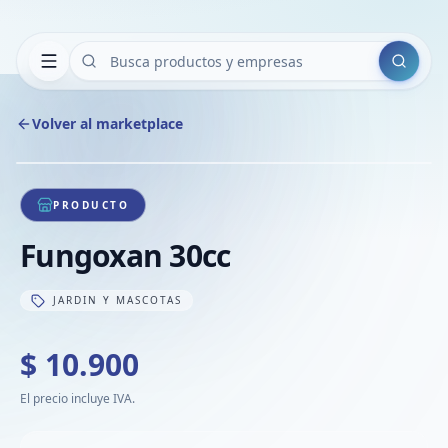
Buscar
Volver al marketplace
Copiar
Compart
Compa
1
/
1
VER
Compa
PRODUCTO
Compa
Fungoxan 30cc
Compa
JARDIN Y MASCOTAS
$ 10.900
El precio incluye IVA.