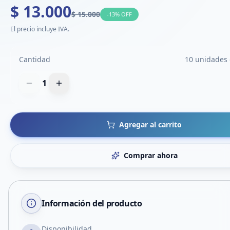
$ 13.000
$ 15.000
-
13
% OFF
El precio incluye IVA.
Cantidad
10 unidades 
1
Agregar al carrito
Comprar ahora
Información del producto
Disponibilidad