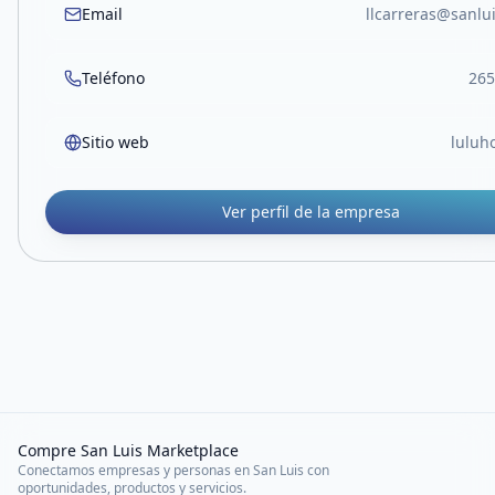
Email
llcarreras@sanlu
Teléfono
265
Sitio web
luluh
Ver perfil de la empresa
Compre San Luis Marketplace
Conectamos empresas y personas en San Luis con
oportunidades, productos y servicios.