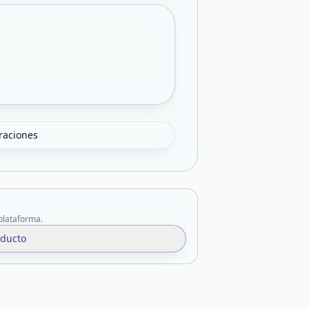
oraciones
 plataforma.
oducto