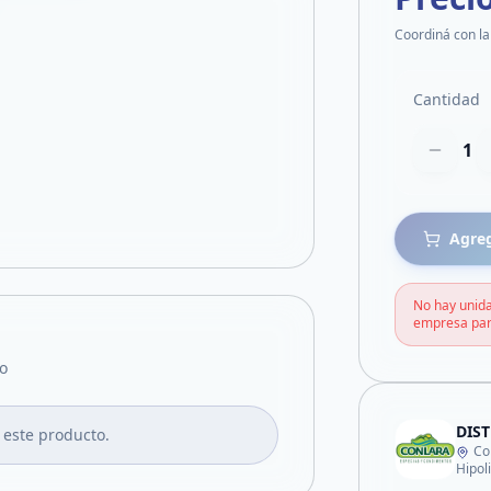
Coordiná con la
Cantidad
1
Agreg
No hay unida
empresa par
o
DIS
 este producto.
Co
Hipol