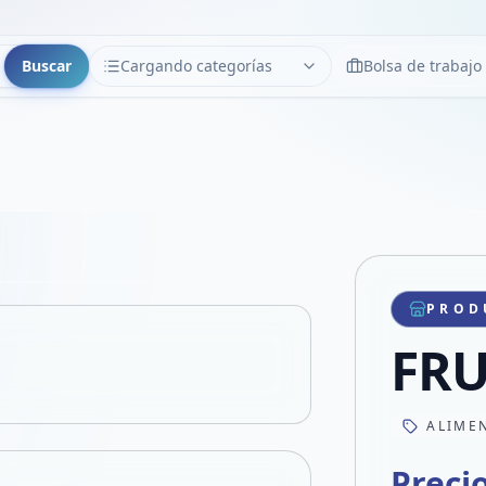
Buscar
Cargando categorías
Bolsa de trabajo
CATEGORÍAS
Limpiar
Cargando categorías...
Copiar link
Compartir producto
Compartir por WhatsApp
PROD
VER EN PANTALLA COMPLETA
Compartir por mail
FRU
Compartir en Facebook
Compartir en X
ALIME
Preci