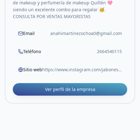
de makeup y perfumería de makeup Quillén 🩷
siendo un excelente combo para regalar 🥳.
CONSULTA POR VENTAS MAYORISTAS
Email
anahimartinezochoa0@gmail.com
Teléfono
2664540115
Sitio web
https://www.instagram.com/jabonesaiken?igsh=Z2EyNzNwaWwxbzdx
Ver perfil de la empresa