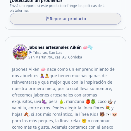
¿Detectaste un problema?
Enviá un reporte si este producto infringe las políticas de la
plataforma.
Reportar producto
Jabones artesanales Aikén 🧼🫧
Tilisarao, San Luis
San Martín 796, casi Av. Córdoba
Jabones Aikén 🧼 nace como un emprendimiento de
dos abuelitos 🤱🧑‍🍼que tienen muchas ganas de
reinventarse y qué mejor que con la inspiración de
nuestra primera nieta, por lo cual lleva su nombre,
ofrecemos jabones artesanales con aromas
exquisitos, uva🍇, pera 🍐, manzana 🍎🍏, coco 🥥 y
vainilla, entre otros. Podés elegir la línea flores 💐 y
hojas 🍂, si sos más romántico, la línea Kids 🐻 🐻‍❄️ 🐷
para los más peques, la línea relax 😴 o combinar
como más te guste. Además contamos con el anexo