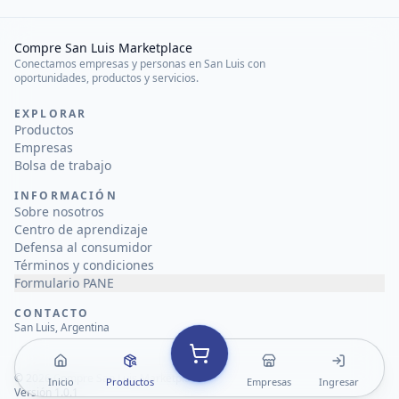
Compre San Luis Marketplace
Conectamos empresas y personas en San Luis con
oportunidades, productos y servicios.
EXPLORAR
Productos
Empresas
Bolsa de trabajo
INFORMACIÓN
Sobre nosotros
Centro de aprendizaje
Defensa al consumidor
Términos y condiciones
Formulario PANE
CONTACTO
San Luis, Argentina
©
2026
Compre San Luis Marketplace
Inicio
Productos
Empresas
Ingresar
Versión 1.0.1