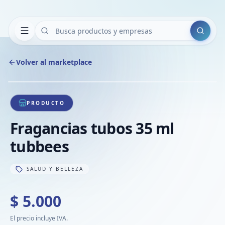
Buscar
Volver al marketplace
Copiar
Compart
Compa
1
/
1
VER
Compa
PRODUCTO
Compa
Fragancias tubos 35 ml
Compa
tubbees
SALUD Y BELLEZA
$ 5.000
El precio incluye IVA.