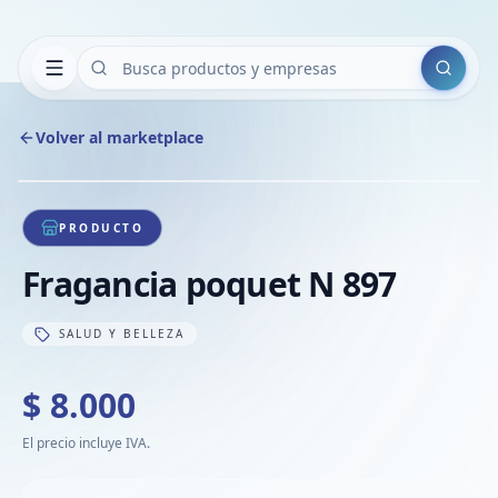
Buscar
Volver al marketplace
Copiar
Compart
Compa
1
/
1
VER
Compa
PRODUCTO
Compa
Fragancia poquet N 897
Compa
SALUD Y BELLEZA
$ 8.000
El precio incluye IVA.