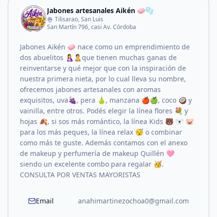
Jabones artesanales Aikén 🧼🫧
Tilisarao, San Luis
San Martín 796, casi Av. Córdoba
Jabones Aikén 🧼 nace como un emprendimiento de
dos abuelitos 🤱🧑‍🍼que tienen muchas ganas de
reinventarse y qué mejor que con la inspiración de
nuestra primera nieta, por lo cual lleva su nombre,
ofrecemos jabones artesanales con aromas
exquisitos, uva🍇, pera 🍐, manzana 🍎🍏, coco 🥥 y
vainilla, entre otros. Podés elegir la línea flores 💐 y
hojas 🍂, si sos más romántico, la línea Kids 🐻 🐻‍❄️ 🐷
para los más peques, la línea relax 😴 o combinar
como más te guste. Además contamos con el anexo
de makeup y perfumería de makeup Quillén 🩷
siendo un excelente combo para regalar 🥳.
CONSULTA POR VENTAS MAYORISTAS
Email
anahimartinezochoa0@gmail.com