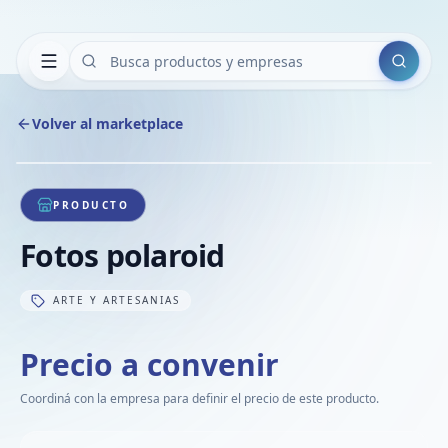
Buscar
Volver al marketplace
Copiar
Compart
Compa
1
/
1
VER
Compa
PRODUCTO
Compa
Fotos polaroid
Compa
ARTE Y ARTESANIAS
Precio a convenir
Coordiná con la empresa para definir el precio de este producto.