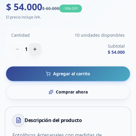
$ 54.000
$ 60.000
-
10
% OFF
El precio incluye IVA.
Cantidad
10 unidades disponibles
Subtotal
1
$ 54.000
Agregar al carrito
Comprar ahora
Descripción del
producto
Fotolibros Artesanales con medidas de