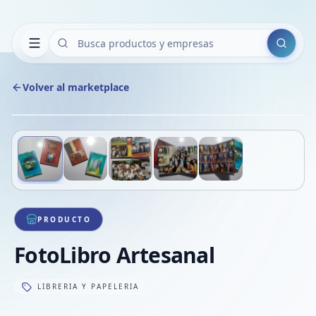
Buscar
Volver al marketplace
Copiar
Compart
Compa
Deslizá para ver más imágenes
1
/
5
VER
Compa
Compa
Compa
PRODUCTO
FotoLibro Artesanal
LIBRERIA Y PAPELERIA