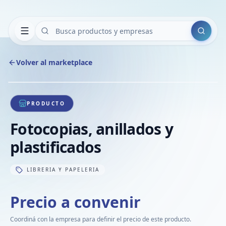
Buscar
Volver al marketplace
Copiar
Compart
Compa
1
/
1
VER
Compa
PRODUCTO
Compa
Fotocopias, anillados y
Compa
plastificados
LIBRERIA Y PAPELERIA
Precio a convenir
Coordiná con la empresa para definir el precio de este producto.