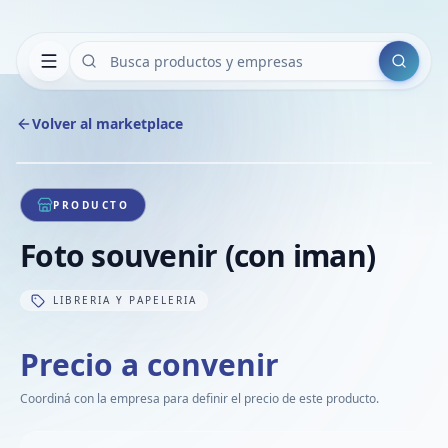
Buscar
Volver al marketplace
Copiar
Compart
Compa
1
/
1
VER
Compa
PRODUCTO
Compa
Foto souvenir (con iman)
Compa
LIBRERIA Y PAPELERIA
Precio a convenir
Coordiná con la empresa para definir el precio de este producto.