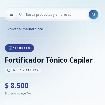
Buscar
Volver al marketplace
Copiar
Compart
Compa
1
/
1
VER
Compa
PRODUCTO
Compa
Fortificador Tónico Capilar
Compa
SALUD Y BELLEZA
$ 8.500
El precio incluye IVA.