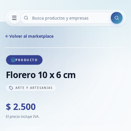
Buscar
Volver al marketplace
Copiar
Compart
Compa
1
/
1
VER
Compa
PRODUCTO
Compa
Florero 10 x 6 cm
Compa
ARTE Y ARTESANIAS
$ 2.500
El precio incluye IVA.