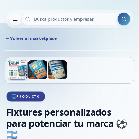
Buscar
Volver al marketplace
Copiar
Compart
Compa
Deslizá para ver más imágenes
1
/
3
VER
Compa
Compa
Compa
PRODUCTO
Fixtures personalizados
para potenciar tu marca ⚽
🇦🇷