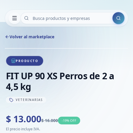
Buscar
Volver al marketplace
Copiar
Compart
Compa
1
/
1
VER
Compa
PRODUCTO
Compa
FIT UP 90 XS Perros de 2 a
Compa
4,5 kg
VETERINARIAS
$ 13.000
$ 16.000
-
19
% OFF
El precio incluye IVA.