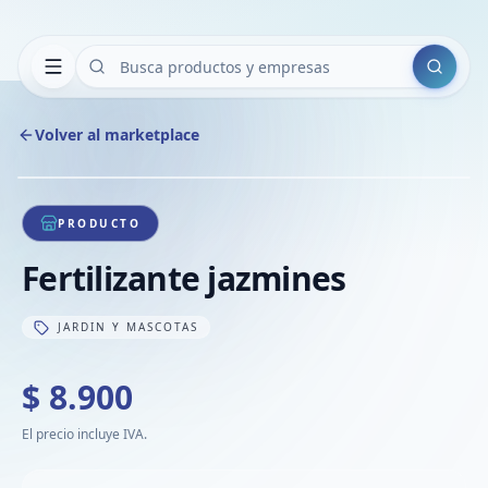
Buscar
Volver al marketplace
Copiar
Compart
Compa
1
/
1
VER
Compa
PRODUCTO
Compa
Fertilizante jazmines
Compa
JARDIN Y MASCOTAS
$ 8.900
El precio incluye IVA.