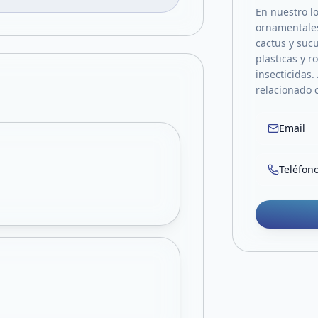
En nuestro lo
ornamentales,
cactus y suc
plasticas y r
insecticidas.
relacionado c
Email
Teléfon