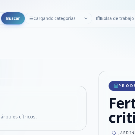
Buscar
Cargando categorías
Bolsa de trabajo
CATEGORÍAS
Limpiar
Cargando categorías...
Copiar link
Compartir producto
Compartir por WhatsApp
PROD
VER EN PANTALLA COMPLETA
Compartir por mail
Fert
Compartir en Facebook
Compartir en X
crit
 árboles cítricos.
JARDI