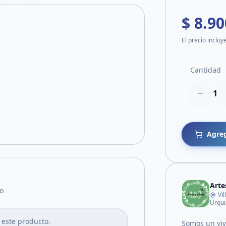
$ 8.90
El precio incluy
Cantidad
1
Agreg
Arte
o
Vi
Urqui
 este producto.
Somos un vive