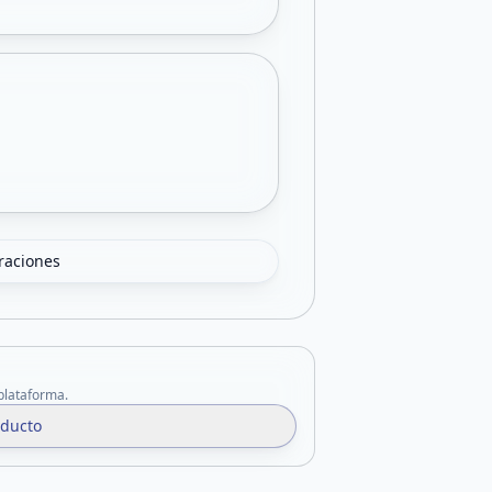
oraciones
 plataforma.
oducto