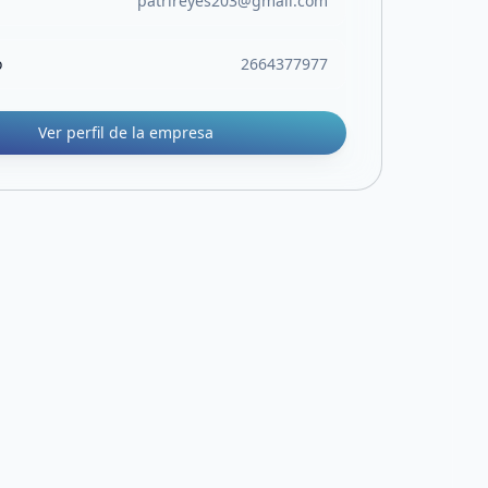
patrireyes203@gmail.com
o
2664377977
Ver perfil de la empresa