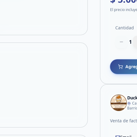
El precio incluy
Cantidad
1
Agreg
Duck
Ca
Barri
Venta de fac