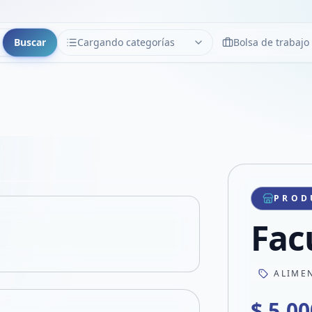
Buscar
Cargando categorías
Bolsa de trabajo
CATEGORÍAS
Limpiar
Cargando categorías...
Copiar link
Compartir producto
Compartir por WhatsApp
PROD
VER EN PANTALLA COMPLETA
Compartir por mail
Fac
Compartir en Facebook
Compartir en X
ALIME
$ 5.00