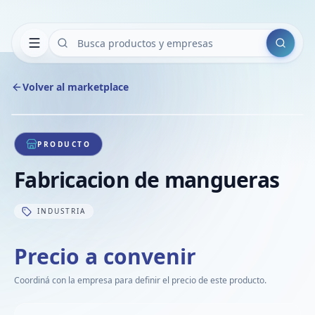
Buscar
Volver al marketplace
Copiar
Compart
Compa
1
/
1
VER
Compa
PRODUCTO
Compa
Fabricacion de mangueras
Compa
INDUSTRIA
Precio a convenir
Coordiná con la empresa para definir el precio de este producto.