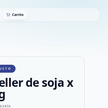
Carrito
UCTO
ller de soja x
g
JEARÍA