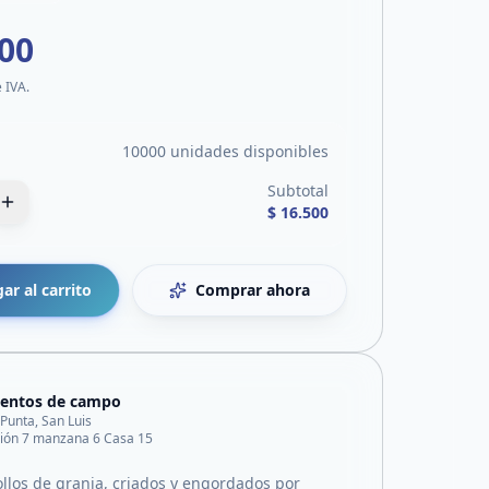
500
e IVA.
10000 unidades disponibles
Subtotal
$ 16.500
ar al carrito
Comprar ahora
mentos de campo
 Punta, San Luis
ación 7 manzana 6 Casa 15
los de granja, criados y engordados por