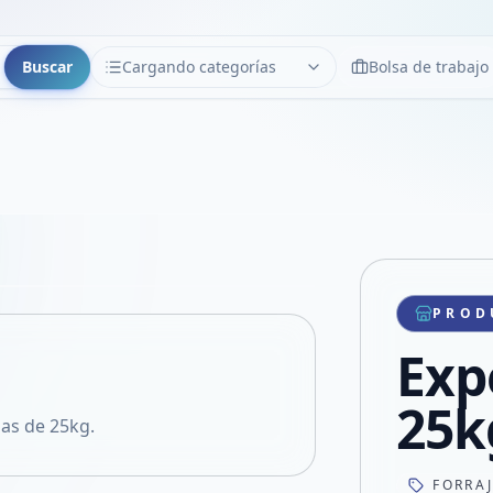
Buscar
Cargando categorías
Bolsa de trabajo
CATEGORÍAS
Limpiar
Cargando categorías...
Copiar link
Compartir producto
Compartir por WhatsApp
PROD
VER EN PANTALLA COMPLETA
Compartir por mail
Expe
Compartir en Facebook
Compartir en X
25k
sas de 25kg.
FORRA