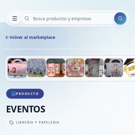
Buscar
Volver al marketplace
Deslizá para ver más imágenes
1
/
7
VE
PRODUCTO
EVENTOS
LIBRERIA Y PAPELERIA