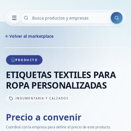
Buscar
Volver al marketplace
Copiar
Compart
Compa
1
/
1
VER
Compa
PRODUCTO
Compa
ETIQUETAS TEXTILES PARA
Compa
ROPA PERSONALIZADAS
INDUMENTARIA Y CALZADOS
Precio a convenir
Coordiná con la empresa para definir el precio de este producto.