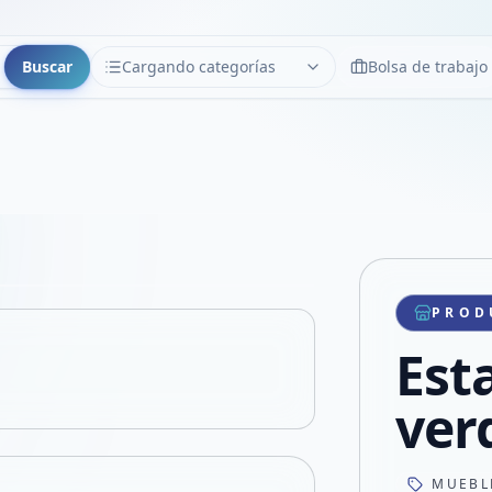
Buscar
Cargando categorías
Bolsa de trabajo
CATEGORÍAS
Limpiar
Cargando categorías...
Copiar link
Compartir producto
Compartir por WhatsApp
PROD
VER EN PANTALLA COMPLETA
Compartir por mail
Est
Compartir en Facebook
Compartir en X
ver
MUEBL