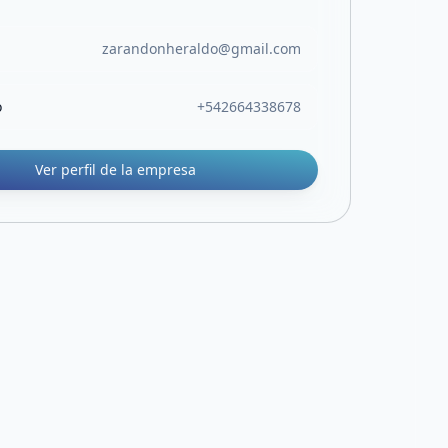
zarandonheraldo@gmail.com
o
+542664338678
Ver perfil de la empresa