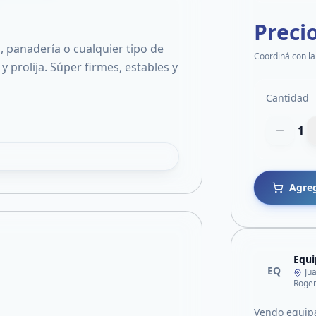
Preci
n, panadería o cualquier tipo de
Coordiná con la
 prolija. Súper firmes, estables y
Cantidad
1
Agreg
Equ
EQ
Ju
Roger
Vendo equip