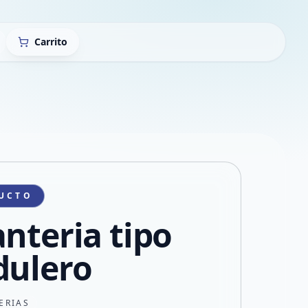
Carrito
UCTO
anteria tipo
dulero
ERIAS