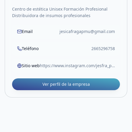
Centro de estética Unisex Formación Profesional
Distribuidora de insumos profesionales
Email
jesicafragapmu@gmail.com
Teléfono
2665296758
Sitio web
https://www.instagram.com/jesfra_pmu?igsh=MWNoYXMxa2J4dmp5Zg==
Ver perfil de la empresa