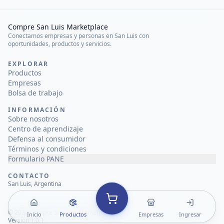
Compre San Luis Marketplace
Conectamos empresas y personas en San Luis con
oportunidades, productos y servicios.
EXPLORAR
Productos
Empresas
Bolsa de trabajo
INFORMACIÓN
Sobre nosotros
Centro de aprendizaje
Defensa al consumidor
Términos y condiciones
Formulario PANE
CONTACTO
San Luis, Argentina
©
2026
Compre San Luis Marketplace
Inicio
Productos
Empresas
Ingresar
Versión 1.0.1