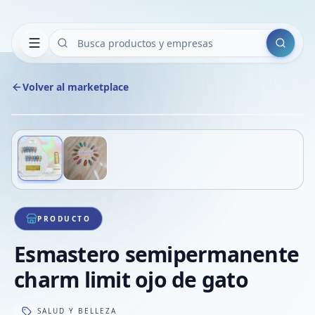
Buscar
Volver al marketplace
Copiar
Compart
Compa
Deslizá para ver más imágenes
1
/
2
VER
Compa
Compa
Compa
PRODUCTO
Esmastero semipermanente
charm limit ojo de gato
SALUD Y BELLEZA