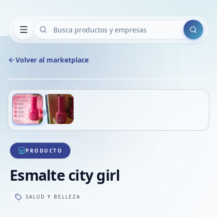
Buscar
Volver al marketplace
Copiar
Compart
Compa
Deslizá para ver más imágenes
1
/
2
VER
Compa
Compa
Compa
PRODUCTO
Esmalte city girl
SALUD Y BELLEZA