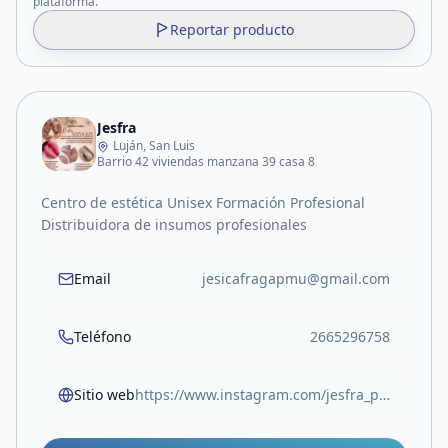
plataforma.
Reportar producto
Jesfra
Luján, San Luis
Barrio 42 viviendas manzana 39 casa 8
Centro de estética Unisex Formación Profesional
Distribuidora de insumos profesionales
Email
jesicafragapmu@gmail.com
Teléfono
2665296758
Sitio web
https://www.instagram.com/jesfra_pmu?igsh=MWNoYXMxa2J4dmp5Zg==