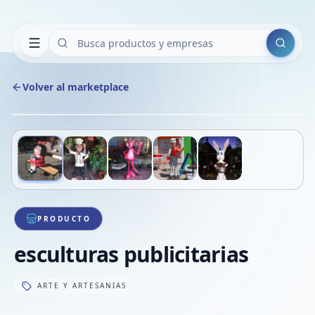
Buscar
Volver al marketplace
Copiar
Compart
Compa
Deslizá para ver más imágenes
1
/
5
VER
Compa
Compa
Compa
PRODUCTO
esculturas publicitarias
ARTE Y ARTESANIAS