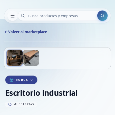
Buscar
Volver al marketplace
Copiar
Compart
Compa
Deslizá para ver más imágenes
1
/
2
VER
Compa
Compa
Compa
PRODUCTO
Escritorio industrial
MUEBLERIAS