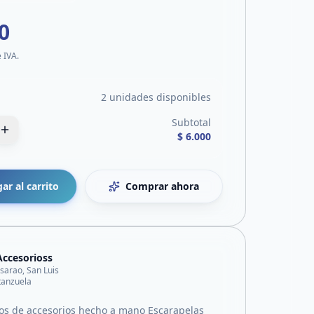
0
e IVA.
2 unidades disponibles
Subtotal
$ 6.000
ar al carrito
Comprar ahora
Accesorioss
lisarao, San Luis
tanzuela
s de accesorios hecho a mano Escarapelas