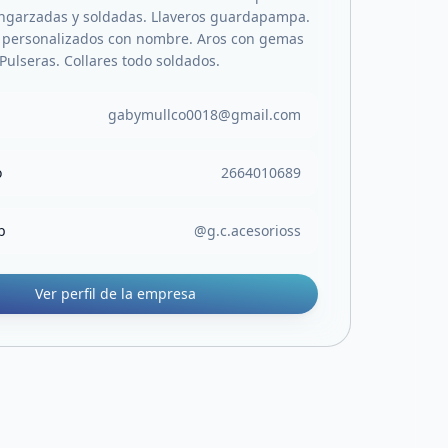
ngarzadas y soldadas. Llaveros guardapampa.
 personalizados con nombre. Aros con gemas
Pulseras. Collares todo soldados.
gabymullco0018@gmail.com
o
2664010689
b
@g.c.acesorioss
Ver perfil de la empresa