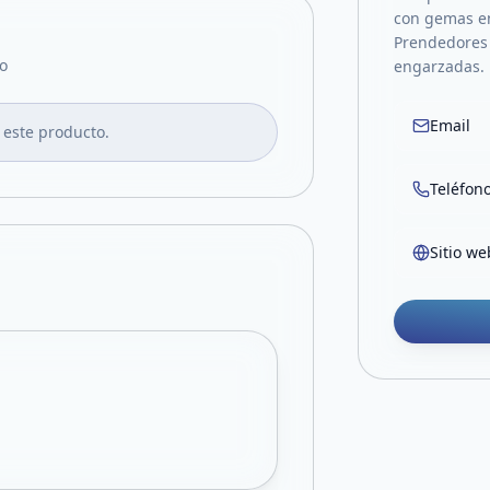
con gemas e
Prendedores
o
engarzadas. 
Email
 este producto.
Teléfon
Sitio we