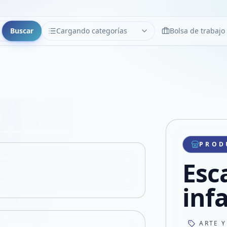
Buscar
Cargando categorías
Bolsa de trabajo
CATEGORÍAS
Limpiar
Cargando categorías...
Copiar link
Compartir producto
Compartir por WhatsApp
PROD
VER EN PANTALLA COMPLETA
Compartir por mail
Esc
Compartir en Facebook
Compartir en X
infa
ARTE Y