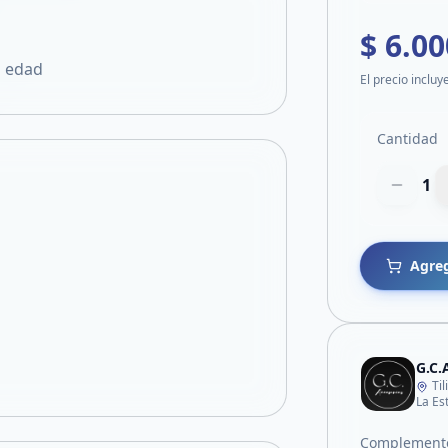
$ 6.00
u edad
El precio incluy
Cantidad
1
Agreg
G.C.
Ti
La Es
Complemento