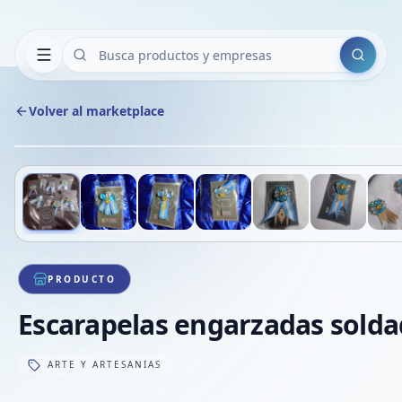
Buscar
Volver al marketplace
Deslizá para ver más imágenes
1
/
15
PRODUCTO
Escarapelas engarzadas sold
ARTE Y ARTESANIAS