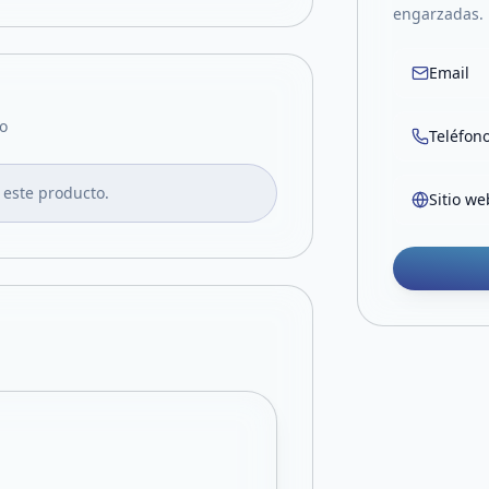
engarzadas. 
Email
o
Teléfon
 este producto.
Sitio we