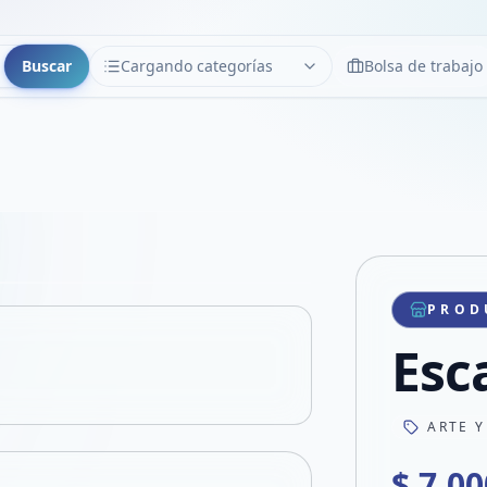
Buscar
Cargando categorías
Bolsa de trabajo
CATEGORÍAS
Limpiar
Cargando categorías...
Copiar link
Compartir producto
Compartir por WhatsApp
PROD
VER EN PANTALLA COMPLETA
Compartir por mail
Esc
Compartir en Facebook
Compartir en X
ARTE Y
$ 7.00