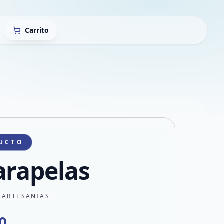
Carrito
UCTO
arapelas
 ARTESANIAS
0