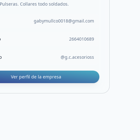
Pulseras. Collares todo soldados.
gabymullco0018@gmail.com
o
2664010689
b
@g.c.acesorioss
Ver perfil de la empresa