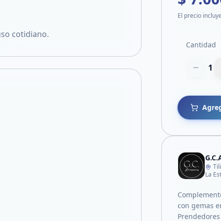
El precio incluy
uso cotidiano.
Cantidad
1
Agreg
G.C.
Ti
La Es
Complemento
con gemas e
Prendedores