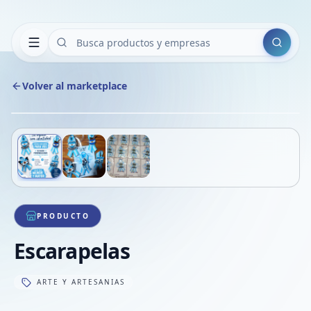
Buscar
Volver al marketplace
Copiar
Compart
Compa
Deslizá para ver más imágenes
1
/
3
VER
Compa
Compa
Compa
PRODUCTO
Escarapelas
ARTE Y ARTESANIAS