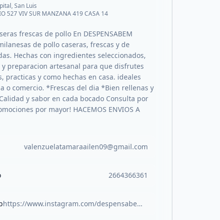
pital, San Luis
IO 527 VIV SUR MANZANA 419 CASA 14
seras frescas de pollo En DESPENSABEM
ilanesas de pollo caseras, frescas y de
idas. Hechas con ingredientes seleccionados,
y preparacion artesanal para que disfrutes
s, practicas y como hechas en casa. ideales
ia o comercio. *Frescas del dia *Bien rellenas y
Calidad y sabor en cada bocado Consulta por
romociones por mayor! HACEMOS ENVIOS A
valenzuelatamaraailen09@gmail.com
o
2664366361
b
https://www.instagram.com/despensabem?igsh=cnBybXJsYQ5bWVi