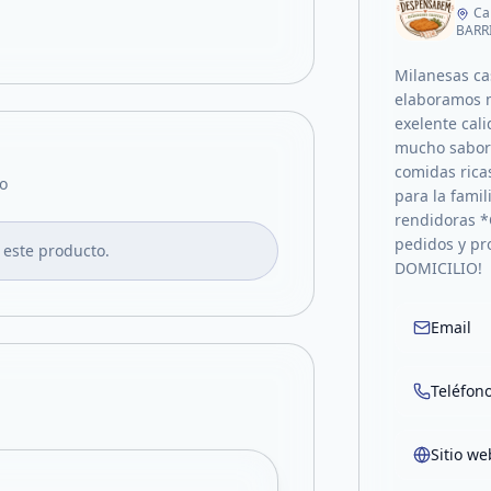
Ca
BARR
Milanesas ca
elaboramos m
exelente cal
mucho sabor 
comidas rica
o
para la famil
rendidoras *
pedidos y p
 este producto.
DOMICILIO!
Email
Teléfon
Sitio we