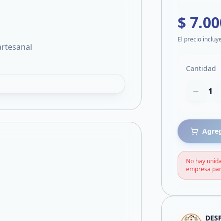
$ 7.00
El precio incluy
artesanal
Cantidad
1
Agreg
No hay unida
empresa par
DES