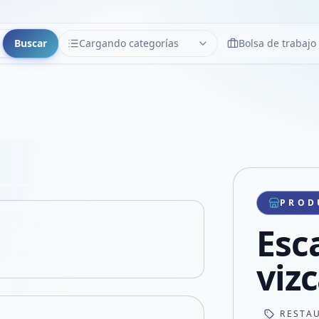
Buscar
Cargando categorías
Bolsa de trabajo
CATEGORÍAS
Limpiar
Cargando categorías...
Copiar link
Compartir producto
Compartir por WhatsApp
PROD
VER EN PANTALLA COMPLETA
Compartir por mail
Esc
Compartir en Facebook
Compartir en X
viz
RESTA